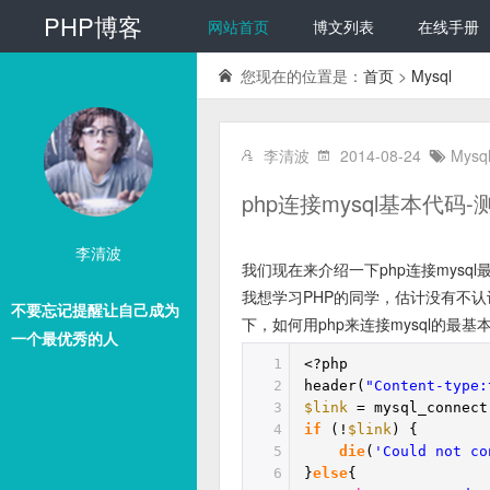
PHP博客
网站首页
博文列表
在线手册
您现在的位置是：
首页
>
Mysql
李清波
2014-08-24
Mysq
php连接mysql基本代码
李清波
我们现在来介绍一下php连接mysq
我想学习PHP的同学，估计没有不认识m
不要忘记提醒让自己成为
下，如何用php来连接mysql的最基
一个最优秀的人
1
<?php
2
header(
"Content-type:
3
$link
= mysql_connect
4
if
(!
$link
) {
5
die
(
'Could not co
6
}
else
{