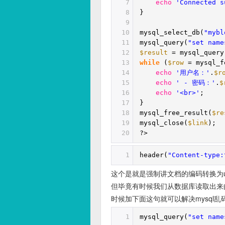
7
echo
'Connected s
8
}
9
10
mysql_select_db(
"mybl
11
mysql_query(
"set name
12
$result
= mysql_query
13
while
(
$row
= mysql_f
14
echo
'用户名：'
.
$r
15
echo
' - 密码：'
.
$
16
echo
'<br>'
;
17
}
18
mysql_free_result(
$re
19
mysql_close(
$link
);
20
?>
1
header(
"Content-type:
这个是就是强制讲文档的编码转换为u
但毕竟有时候我们从数据库读取出来
时候加下面这句就可以解决mysql
1
mysql_query(
"set name