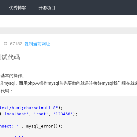
优秀博客
开源项目
l
67152
复制当前网址
-测试代码
l最基本的操作。
ysql，而用php来操作mysql首先要做的就是连接好mysql我们现在就
本代码：
text/html;charset=utf-8"
);
(
'localhost'
,
'root'
,
'123456'
);
nnect: '
. mysql_error());