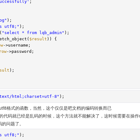
uccessfully'
;
og"
);
s utf8;"
);
(
"select * from lqb_admin"
);
etch_object(
$result
)) {
ow
->username;
row
->password;
sult
);
text/html;charset=utf-8"
);
tf8格式的函数，当然，这个仅仅是吧文档的编码转换而已
的代码就已经是乱码的时候，这个方法就不能解决了，这时候需要在操作my
乱码的问题了。
s utf8;"
);