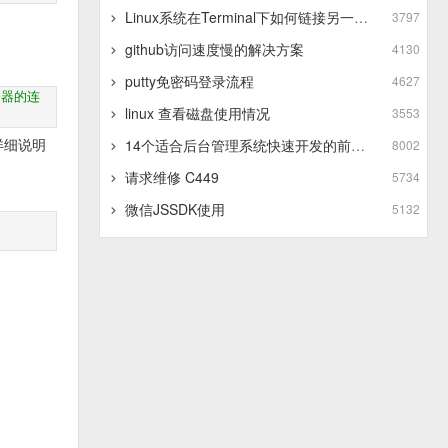
Linux系统在Terminal下如何链接另一个Linux系统
3797
github访问速度慢的解决方案
4130
putty免密码登录流程
4627
务器的连
linux 查看磁盘使用情况
3553
详细说明
14个适合后台管理系统快速开发的前端框架
8002
请求维修 C449
5734
微信JSSDK使用
5132