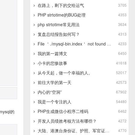
在路上，剩下的交给运气
3705
PHP strtotime的BUG处理
4353
php strtotime常见用法
3634
复盘总结报告如何写？
4313
File ＇./mysql-bin.index＇ not found (Errcode: 13 - Permission denied)
4233
我的第一篇博文
6450
小卡的悲惨故事
41618
从今天起，做一个幸福的人。
52017
前往大学的第一天
42573
内心的“空洞”
67902
我是一个专注的人
54480
PHP生成微信小程序二维码
sql的
6462
开发人员绩效考核方法有哪些？
4272
大陆、港澳台身份证、护照、军官证的正则表达式
4770