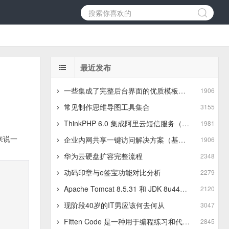
最近发布
一些集成了完整后台界面的优质模板推荐
1906
常见制作思维导图工具集合
3155
ThinkPHP 6.0 集成阿里云短信服务（基于最新版SDK）
1981
来说一
企业内网共享一键访问解决方案（基于JSZip+LayUI）
1906
华为云硬盘扩容完整流程
2348
动码印章与e签宝功能对比分析
2279
Apache Tomcat 8.5.31 和 JDK 8u441 在 Linux 服务器 上的上传与安装步骤
2120
现阶段40岁的IT男应该何去何从
3047
Fitten Code 是一种用于编程练习和代码训练的平台
2845