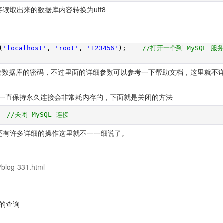
将读取出来的数据库内容转换为utf8
(
'localhost'
,
'root'
,
'123456'
);
//打开一个到 MySQL 服
56为连接数据库的密码，不过里面的详细参数可以参考一下帮助文档，这里就不
一直保持永久连接会非常耗内存的，下面就是关闭的方法
;
//关闭 MySQL 连接
，还有许多详细的操作这里就不一一细说了。
/blog-331.html
篇的查询