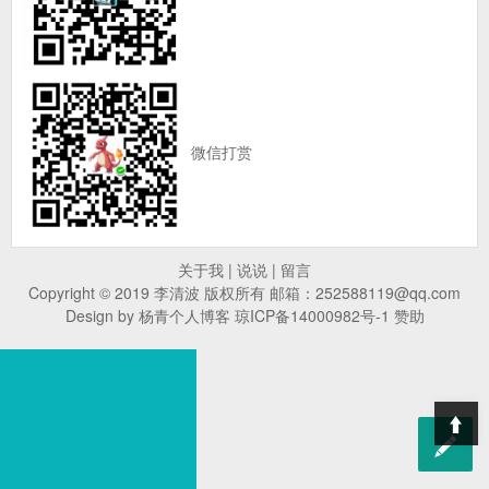
微信打赏
关于我
|
说说
|
留言
Copyright © 2019 李清波 版权所有 邮箱：252588119@qq.com
Design by 杨青个人博客
琼ICP备14000982号-1
赞助
T
