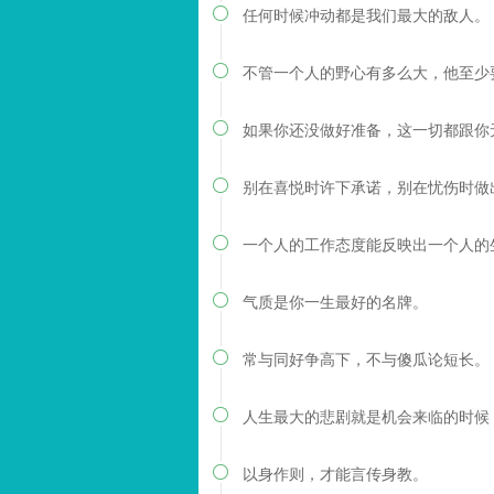
任何时候冲动都是我们最大的敌人。

不管一个人的野心有多么大，他至少

如果你还没做好准备，这一切都跟你

别在喜悦时许下承诺，别在忧伤时做

一个人的工作态度能反映出一个人的

气质是你一生最好的名牌。

常与同好争高下，不与傻瓜论短长。

人生最大的悲剧就是机会来临的时候

以身作则，才能言传身教。
