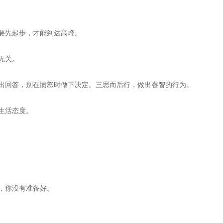
要先起步，才能到达高峰。
无关。
出回答，别在愤怒时做下决定。三思而后行，做出睿智的行为。
生活态度。
，你没有准备好。