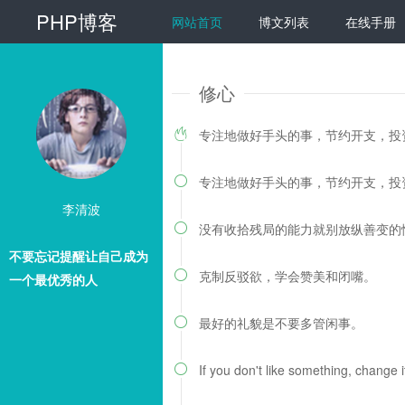
PHP博客
网站首页
博文列表
在线手册
修心
专注地做好手头的事，节约开支，投

专注地做好手头的事，节约开支，投

李清波
没有收拾残局的能力就别放纵善变的

不要忘记提醒让自己成为
克制反驳欲，学会赞美和闭嘴。

一个最优秀的人
最好的礼貌是不要多管闲事。

If you don't like something, change i
