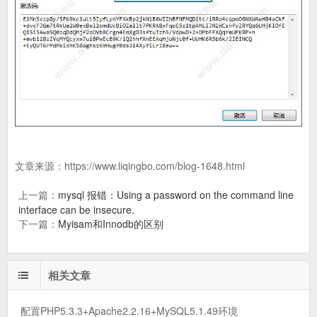
文章来源：
https://www.liqingbo.com/blog-1648.html
上一篇：
mysql 报错：Using a password on the command line
interface can be insecure.
下一篇：
Myisam和Innodb的区别
相关文章
配置PHP5.3.3+Apache2.2.16+MySQL5.1.49环境