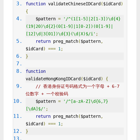
function
 validateChineseIDCard
(
$idCard
)
{
    $pattern 
=
'/^(1[1-5]|2[1-3])\d{4}
(19|20)\d{2}(0[1-9]|1[0-2])(0[1-9]|
[12]\d|3[01])\d{3}(\d|X)$/i'
;
return
 preg_match
(
$pattern
,
$idCard
)
===
1
;
}
function
validateHongKongIDCard
(
$idCard
)
{
// 香港身份证号码格式为一个字母 + 6-7 
位数字 + 一个校验码
    $pattern 
=
'/^[a-zA-Z]\d{6,7}
[\dA]$/'
;
return
 preg_match
(
$pattern
,
$idCard
)
===
1
;
}