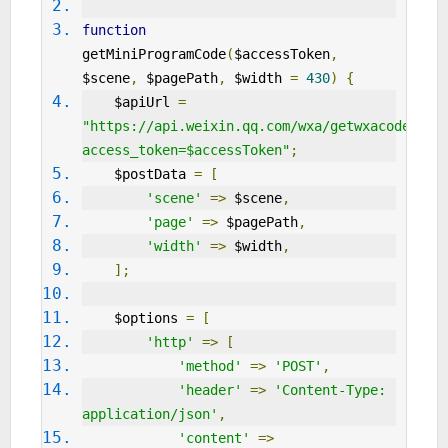
function
getMiniProgramCode
(
$accessToken
,
$scene
,
 $pagePath
,
 $width 
=
430
)
{
    $apiUrl 
=
"https://api.weixin.qq.com/wxa/getwxacodeunli
access_token=$accessToken"
;
    $postData 
=
[
'scene'
=>
 $scene
,
'page'
=>
 $pagePath
,
'width'
=>
 $width
,
];
    $options 
=
[
'http'
=>
[
'method'
=>
'POST'
,
'header'
=>
'Content-Type: 
application/json'
,
'content'
=>