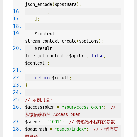
json_encode
(
$postData
),
],
];
    $context 
=
stream_context_create
(
$options
);
    $result 
=
file_get_contents
(
$apiUrl
,
false
,
$context
);
return
 $result
;
}
// 示例用法：
$accessToken 
=
"YourAccessToken"
;
// 
从微信获取的 AccessToken
$scene 
=
"1001"
;
// 传递给小程序的参数
$pagePath 
=
"pages/index"
;
// 小程序页
面路径