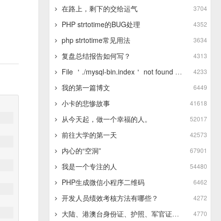
在路上，剩下的交给运气
3704
PHP strtotime的BUG处理
4352
php strtotime常见用法
3634
复盘总结报告如何写？
4313
File ＇./mysql-bin.index＇ not found (Errcode: 13 - Permission denied)
4233
我的第一篇博文
6449
小卡的悲惨故事
41618
从今天起，做一个幸福的人。
52017
前往大学的第一天
42573
内心的“空洞”
67901
我是一个专注的人
54480
PHP生成微信小程序二维码
6462
开发人员绩效考核方法有哪些？
4272
大陆、港澳台身份证、护照、军官证的正则表达式
4770