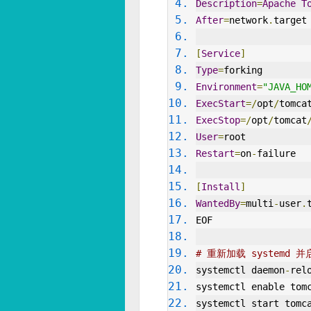
Description
=
Apache
T
After
=
network
.
target
[
Service
]
Type
=
forking
Environment
=
"JAVA_HO
ExecStart
=/
opt
/
tomca
ExecStop
=/
opt
/
tomcat
User
=
root
Restart
=
on
-
failure
[
Install
]
WantedBy
=
multi
-
user
.
EOF
# 重新加载 systemd 并启
systemctl daemon
-
rel
systemctl enable tom
systemctl start tomc