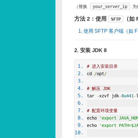
（替换
your_server_ip
为
方法 2：使用
（如 F
SFTP
使用 SFTP 客户端（如 F
2. 安装 JDK 8
# 进入安装目录
cd 
/
opt
/
# 解压 JDK
tar 
-
xzvf jdk
-
8u441
-
# 配置环境变量
echo 
'export JAVA_HO
echo 
'export PATH=$J