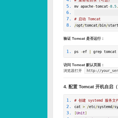
# 重命名目录（可选）
mv apache
-
tomcat
-
8.5
# 启动 Tomcat
/
opt
/
tomcat
/
bin
/
star
验证 Tomcat 是否运行：
ps 
-
ef 
|
 grep tomcat
访问 Tomcat 默认页面：
浏览器打开
http://your_se
4. 配置 Tomcat 开机自
# 创建 systemd 服务文
cat 
>
/
etc
/
systemd
/
s
[
Unit
]