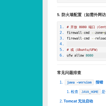
5. 防火墙配置（如需外网
# 开放 8080 端口（CentO
firewall
-
cmd 
--
zone
=
firewall
-
cmd 
--
reloa
# 或（Ubuntu/UFW）
ufw allow 
8080
常见问题排查
报错
java -version
检查
是
JAVA_HOME
Tomcat 无法启动