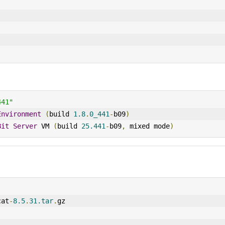
441"
Environment
(
build 
1.8
.
0_441
-
b09
)
Bit
Server
 VM 
(
build 
25.441
-
b09
,
 mixed mode
)
cat
-
8.5
.
31.tar
.
gz