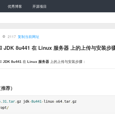
优秀博客
开源项目
2117
复制当前网址
31 和 JDK 8u441 在 Linux 服务器 上的上传与安装步
和
JDK 8u441
在
Linux 服务器
上的上传与安装步骤：
（推荐）
5
.
31.tar
.
gz jdk
-
8u441
-
linux
-
x64
.
tar
.
gz 
/
opt
/