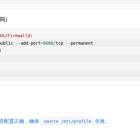
访问）
S/Firewalld）
public 
--
add
-
port
=
8080
/
tcp 
--
permanent
d
否配置正确，确保
生效。
source /etc/profile