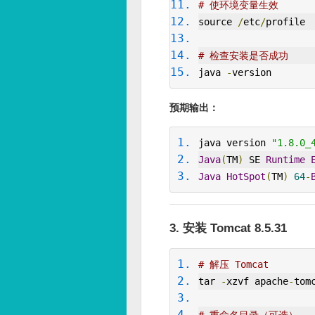
# 使环境变量生效
source 
/
etc
/
profile
# 检查安装是否成功
java 
-
version
预期输出：
java version 
"1.8.0_
Java
(
TM
)
 SE 
Runtime
Java
HotSpot
(
TM
)
64
-
3. 安装 Tomcat 8.5.31
# 解压 Tomcat
tar 
-
xzvf apache
-
tom