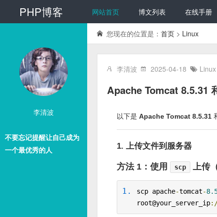
PHP博客
网站首页
博文列表
在线手册
您现在的位置是：
首页
>
Linux
李清波
2025-04-18
Linux
Apache Tomcat 8.5.
李清波
以下是
Apache Tomcat 8.5.31
不要忘记提醒让自己成为
1. 上传文件到服务器
一个最优秀的人
方法 1：使用
上传
scp
scp apache
-
tomcat
-
8.
root@your_server_ip
: