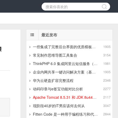
最近发布
一些集成了完整后台界面的优质模板推荐
1905
骤
常见制作思维导图工具集合
3154
ThinkPHP 6.0 集成阿里云短信服务（基于最新版SDK）
1981
企业内网共享一键访问解决方案（基于JSZip+LayUI）
1905
华为云硬盘扩容完整流程
2346
动码印章与e签宝功能对比分析
2277
Apache Tomcat 8.5.31 和 JDK 8u441 在 Linux 服务器 上的上传与安装步骤
2117
现阶段40岁的IT男应该何去何从
3047
Fitten Code 是一种用于编程练习和代码训练的平台
2844