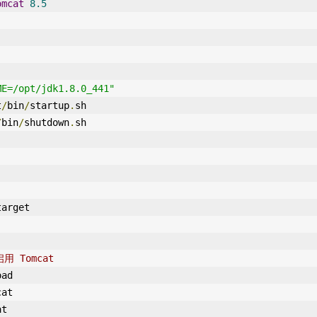
omcat
8.5
ME=/opt/jdk1.8.0_441"
t
/
bin
/
startup
.
sh
/
bin
/
shutdown
.
sh
target
用 Tomcat
oad
cat
at