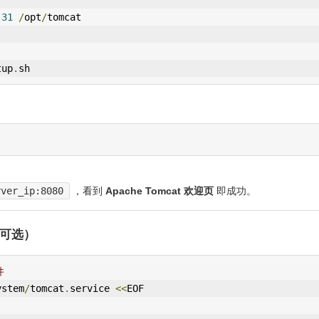
.
31
/
opt
/
tomcat
tup
.
sh
rver_ip:8080
，看到
Apache Tomcat 欢迎页
即成功。
启（可选）
件
ystem
/
tomcat
.
service 
<<
EOF