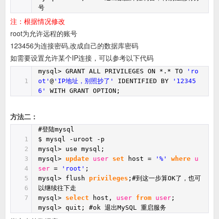
号
注：根据情况修改
root为允许远程的账号
123456为连接密码,改成自己的数据库密码
如需要设置允许某个IP连接，可以参考以下代码
mysql> GRANT ALL PRIVILEGES ON *.* TO
'ro
1
ot'
@
'IP地址，别照抄了'
IDENTIFIED BY
'12345
6'
WITH GRANT OPTION;
方法二：
#登陆mysql
1
$ mysql -uroot -p
2
mysql> use mysql;
3
mysql>
update
user
set
host =
'%'
where
u
4
ser
=
'root'
;
5
mysql> flush
privileges
;#到这一步算OK了，也可
6
以继续往下走
7
mysql>
select
host,
user
from
user
;
mysql> quit; #ok 退出MySQL 重启服务