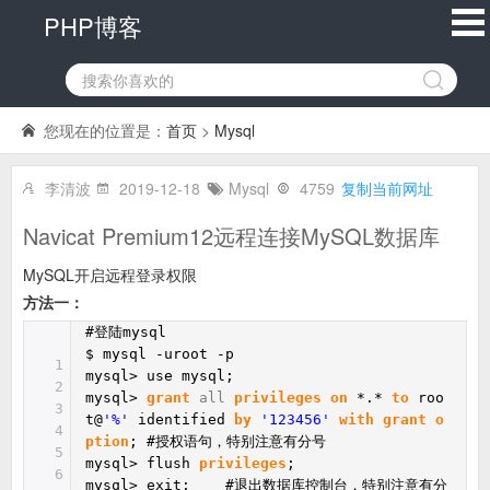
PHP博客
您现在的位置是：
首页
>
Mysql
李清波
2019-12-18
Mysql
4759
复制当前网址
Navicat Premium12远程连接MySQL数据库
MySQL开启远程登录权限
方法一：
#登陆mysql
$ mysql -uroot -p
1
mysql> use mysql;
2
mysql>
grant
all
privileges
on
*.*
to
roo
3
t@
'%'
identified
by
'123456'
with
grant
o
4
ption
; #授权语句，特别注意有分号
5
mysql> flush
privileges
;
6
mysql> exit; #退出数据库控制台，特别注意有分