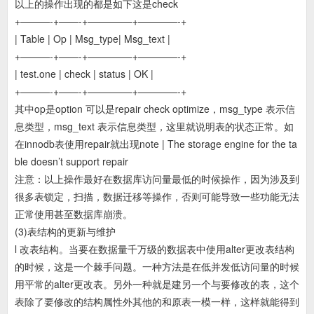
以上的操作出现的都是如下这是check
+———-+——-+————–+————-+
| Table | Op | Msg_type| Msg_text |
+———-+——-+————–+————-+
| test.one | check | status | OK |
+———-+——-+————–+————-+
其中op是option 可以是repair check optimize，msg_type 表示信
息类型，msg_text 表示信息类型，这里就说明表的状态正常。如
在innodb表使用repair就出现note | The storage engine for the ta
ble doesn’t support repair
注意：以上操作最好在数据库访问量最低的时候操作，因为涉及到
很多表锁定，扫描，数据迁移等操作，否则可能导致一些功能无法
正常使用甚至数据库崩溃。
(3)表结构的更新与维护
l 改表结构。当要在数据量千万级的数据表中使用alter更改表结构
的时候，这是一个棘手问题。一种方法是在低并发低访问量的时候
用平常的alter更改表。另外一种就是建另一个与要修改的表，这个
表除了要修改的结构属性外其他的和原表一模一样，这样就能得到