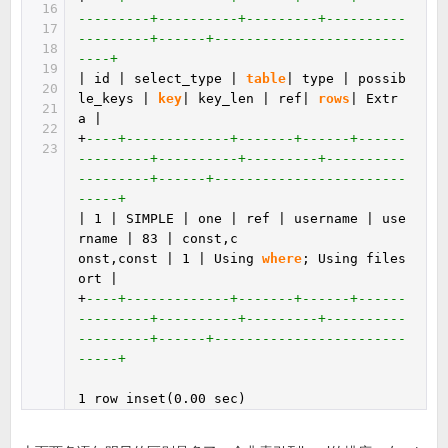
16
---------+----------+---------+----------
17
---------+------+------------------------
18
----+
19
| id | select_type |
table
| type | possib
20
le_keys |
key
| key_len | ref|
rows
| Extr
21
a |
22
+
----+-------------+-------+------+------
23
---------+----------+---------+----------
---------+------+------------------------
-----+
| 1 | SIMPLE | one | ref | username | use
rname | 83 | const,c
onst,const | 1 | Using
where
; Using files
ort |
+
----+-------------+-------+------+------
---------+----------+---------+----------
---------+------+------------------------
-----+
1 row inset(0.00 sec)