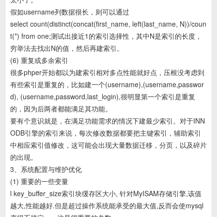
假如username列数据很长，则可以通过
select count(distinct(concat(first_name, left(last_name, N))/coun
t(*) from one;测试出接近1的索引选择性，其中N是索引的长度，
穷举法去找出N的值，然后再建索引。
(6) 重复或多余索引
很多phper开始都以为建索引相对多点性能就好点，压根没考虑到
有些索引是重复的，比如建一个(username),(username,passwor
d), (username,password,last_login),很明显第一个索引是重复
的，因为后两者都能满足其功能。
要有个意识就是，在满足功能需求的情况下建最少索引。对于INN
ODB引擎的索引来说，每次修改数据都要把主键索引，辅助索引
中相应索引值修改，这可能会出现大量数据迁移，分页，以及碎片
的出现。
3、系统配置与维护优化
(1) 重要的一些变量
l key_buffer_size索引块缓存区大小, 针对MyISAM存储引擎,该值
越大,性能越好.但是超过操作系统能承受的最大值,反而会使mysql