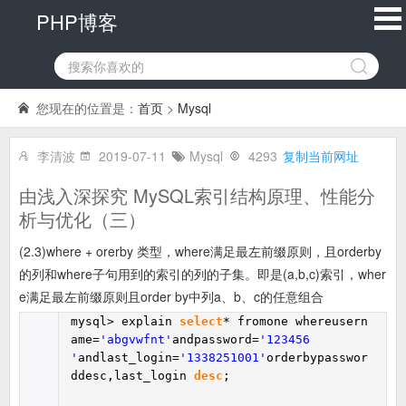
PHP博客
您现在的位置是：
首页
>
Mysql
李清波
2019-07-11
Mysql
4293
复制当前网址
由浅入深探究 MySQL索引结构原理、性能分
析与优化（三）
(2.3)where + orerby 类型，where满足最左前缀原则，且orderby
的列和where子句用到的索引的列的子集。即是(a,b,c)索引，wher
e满足最左前缀原则且order by中列a、b、c的任意组合
mysql> explain
select
* fromone whereusern
ame=
'abgvwfnt'
andpassword=
'123456
'
andlast_login=
'1338251001'
orderbypasswor
ddesc,last_login
desc
;