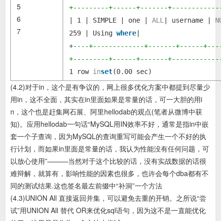
5
+---------+------+-------+------------
6
| 1 | SIMPLE | one |
ALL
| username |
N
7
259 | Using
where
|
+
----+-------------+-------+------+---
+---------+------+-------+------------
1 row
in
set
(0.00 sec)
(4.2)对于in，这个是有争议的，网上很多优化方案中都提到尽量少
用in，这不全面，其实在in里面如果是常量的话，可一大胆的用i
n，这个也是赶集网石展、阿里hellodab的观点(笔者从微博中获
知)。应用hellodab一句话“MySQL用IN效率不好，通常是指in中嵌
套一个子查询，因为MySQL的查询重写可能会产生一个不好的执
行计划，而如果in里面是常量的话，我认为性能没有任何问题，可
以放心使用”———当然对于这个比较的话，没有实战数据的话很
难辩解，就算有，影响性能的因素也很多，也许会每个dba都有不
同的测试结果.这也签名最左前缀中“补洞”一个方法
(4.3)UNION All 直接返回并集，可以避免去重的开销。之所说“尝
试”用UNION All 替代 OR来优化sql语句，因为这不是一直能优化