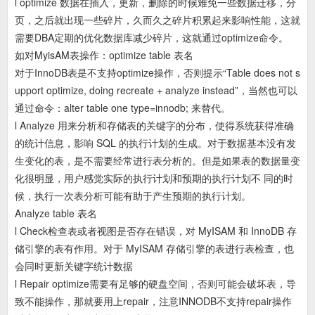
l optimize 数据在插入，更新，删除的时候难免一些数据迁移，分
页，之后就出现一些碎片，久而久之碎片积累起来影响性能，这就
需要DBA定期的优化数据库减少碎片，这就通过optimize命令。
如对MyisAM表操作：optimize table 表名
对于InnoDB表是不支持optimize操作，否则提示“Table does not s
upport optimize, doing recreate + analyze instead”，当然也可以
通过命令：alter table one type=innodb; 来替代。
l Analyze 用来分析和存储表的关键字的分布，使得系统获得准确
的统计信息，影响 SQL 的执行计划的生成。对于数据基本没有发
生变化的表，是不需要经常进行表分析的。但是如果表的数据量变
化很明显，用户感觉实际的执行计划和预期的执行计划不 同的时
候，执行一次表分析可能有助于产生预期的执行计划。
Analyze table 表名
l Check检查表或者视图是否存在错误，对 MyISAM 和 InnoDB 存
储引擎的表有作用。对于 MyISAM 存储引擎的表进行表检查，也
会同时更新关键字统计数据
l Repair optimize需要有足够的硬盘空间，否则可能会破坏表，导
致不能操作，那就要用上repair，注意INNODB不支持repair操作