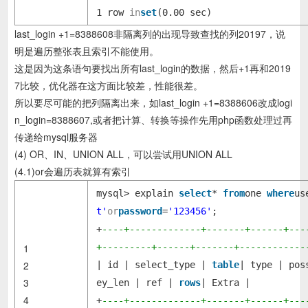
1 row
in
set
(0.00 sec)
last_login +1=8388608非隔离列的出现导致查找的列20197，说
明是遍历整张表且索引不能使用。
这是因为这条语句要找出所有last_login的数据，然后+1再和2019
7比较，优化器在这方面比较差，性能很差。
所以要尽可能的把列隔离出来，如last_login +1=8388606改成logi
n_login=8388607,或者把计算、转换等操作先用php函数处理过再
传递给mysql服务器
(4) OR、IN、UNION ALL，可以尝试用UNION ALL
(4.1)or会遍历表就算有索引
mysql> explain
select
*
from
one
where
us
t'
or
password
=
'123456'
;
+
----+-------------+-------+------+---
1
+---------+------+-------+------------
2
| id | select_type |
table
| type | pos
3
ey_len | ref |
rows
| Extra |
4
+
----+-------------+-------+------+---