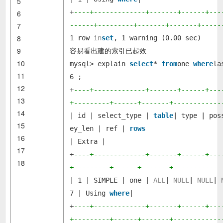
5
+
----+-------------+-------+------+---
6
7
------+---------+-------+-------+-----
8
1 row
in
set
, 1 warning (0.00 sec)
9
容易看出建的索引已起效
10
mysql> explain
select
*
from
one
where
la
11
6 ;
12
+
----+-------------+-------+------+---
13
+---------+------+-------+------------
14
| id | select_type |
table
| type | pos
15
ey_len | ref |
rows
16
| Extra |
17
+
----+-------------+-------+------+---
18
+---------+------+-------+------------
| 1 | SIMPLE | one |
ALL
|
NULL
|
NULL
|
7 | Using
where
|
+
----+-------------+-------+------+---
+---------+------+-------+------------