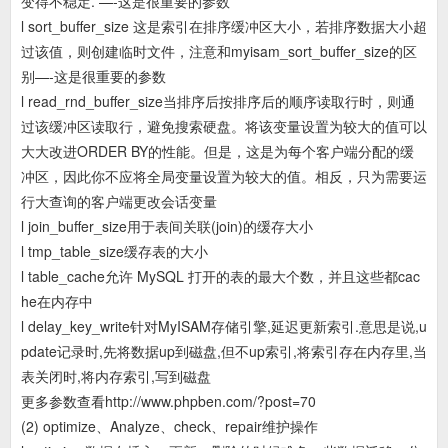
变得不稳定. —-这是很重要的参数
l sort_buffer_size 这是索引在排序缓冲区大小，若排序数据大小超
过该值，则创建临时文件，注意和myisam_sort_buffer_size的区
别—-这是很重要的参数
l read_rnd_buffer_size当排序后按排序后的顺序读取行时，则通
过该缓冲区读取行，避免搜索硬盘。将该变量设置为较大的值可以
大大改进ORDER BY的性能。但是，这是为每个客户端分配的缓
冲区，因此你不应将全局变量设置为较大的值。相反，只为需要运
行大查询的客户端更改会话变量
l join_buffer_size用于表间关联(join)的缓存大小
l tmp_table_size缓存表的大小
l table_cache允许 MySQL 打开的表的最大个数，并且这些都cac
he在内存中
l delay_key_write针对MyISAM存储引擎,延迟更新索引.意思是说,u
pdate记录时,先将数据up到磁盘,但不up索引,将索引存在内存里,当
表关闭时,将内存索引,写到磁盘
更多参数查看http://www.phpben.com/?post=70
(2) optimize、Analyze、check、repair维护操作