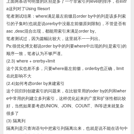
上面两条语句明显的区别是多了一个非索引列level的排序，在extr
a这列对了Using filesort
笔者测试结果：where满足最左前缀且order by中的列是该多列索
引的子集时(也就是说orerby中没最左前缀原则限制)，不管是否有
asc ,desc混合出现，都能用索引来满足order by。
笔者测试过，因为篇幅比较大，这里就不一一列出。
Ps:很优化博文都说order by中的列要where中出现的列(是索引)的
顺序一致，笔者认为不够严谨。
(2.3) where + orerby+limit
这个其实也差不多，只要where最左前缀，orderby也正确，limit
在此影响不大
(2.4)如何考虑order by来建索引
这个回归到创建索引的问题来，在比较常用的oder by的列和wher
e中常用的列建立多列索引，这样优化起来的广度和扩张性都比较
好，当然如果要考虑UNION、JOIN、COUNT、IN等进来就复杂
很多了
(3) 隔离列
隔离列是只查询语句中把索引列隔离出来，也就是说不能在语句中