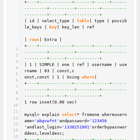
+
----+-------------+-------+------+------
---------+----------+---------+----------
---------+------+-------------+
| id | select_type |
table
| type | possib
le_keys |
key
| key_len | ref
|
rows
| Extra |
+
----+-------------+-------+------+------
1
---------+----------+---------+----------
2
---------+------+-------------+
3
| 1 | SIMPLE | one | ref | username | use
4
rname | 83 | const,c
5
onst,const | 1 | Using
where
|
6
+
----+-------------+-------+------+------
7
---------+----------+---------+----------
8
---------+------+-------------+
9
1 row inset(0.00 sec)
10
11
mysql> explain
select
* fromone whereusern
12
ame=
'abgvwfnt'
andpassword=
'123456
13
'
andlast_login=
'1338251001'
orderbypasswor
14
ddesc,leveldesc;
15
+
----+-------------+-------+------+------