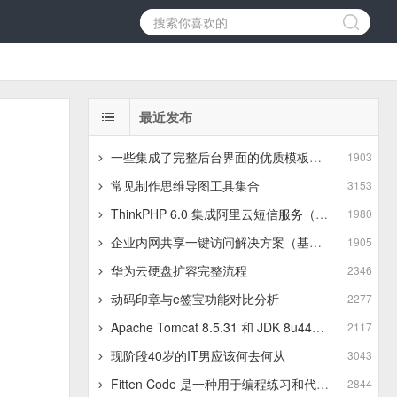
最近发布
一些集成了完整后台界面的优质模板推荐
1903
常见制作思维导图工具集合
3153
ThinkPHP 6.0 集成阿里云短信服务（基于最新版SDK）
1980
企业内网共享一键访问解决方案（基于JSZip+LayUI）
1905
华为云硬盘扩容完整流程
2346
动码印章与e签宝功能对比分析
2277
Apache Tomcat 8.5.31 和 JDK 8u441 在 Linux 服务器 上的上传与安装步骤
2117
现阶段40岁的IT男应该何去何从
3043
Fitten Code 是一种用于编程练习和代码训练的平台
2844