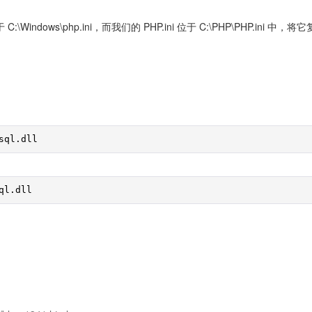
\Windows\php.ini，而我们的 PHP.ini 位于 C:\PHP\PHP.ini 中，将
sql.dll
ql.dll