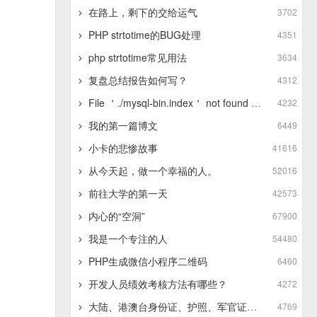
在路上，剩下的交给运气
3702
PHP strtotime的BUG处理
4351
php strtotime常见用法
3634
复盘总结报告如何写？
4312
File ＇./mysql-bin.index＇ not found (Errcode: 13 - Permission denied)
4232
我的第一篇博文
6449
小卡的悲惨故事
41616
从今天起，做一个幸福的人。
52016
前往大学的第一天
42573
内心的“空洞”
67900
我是一个专注的人
54480
PHP生成微信小程序二维码
6460
开发人员绩效考核方法有哪些？
4272
大陆、港澳台身份证、护照、军官证的正则表达式
4769