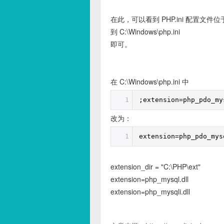
在此，可以看到 PHP.ini 配置文件位于 C:
到 C:\Windows\php.ini
即可。
在 C:\Windows\php.ini 中
1
;extension=php_pdo_my
改为：
1
extension=php_pdo_mys
extension_dir = "C:\PHP\ext"
extension=php_mysql.dll
extension=php_mysqli.dll