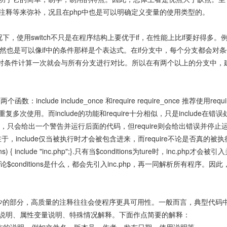
注释等来弥补，况且在php中也是可以明确定义变量的使用类型的。
下，使用switch不只是在程序结构上要优于if，在性能上比if要好得多。
然也是可以像if中的条件那样是个表达式。在if分支中，每个分支都会对
它只对条件计算一次就会与所有分支进行对比。所以在有两个以上的分支中，
：include include_once 和require require_once 推荐使用requi
被重复多次使用。而include的功能和require十分相似，只是include在错
存在，只会给出一个警告并运行后面的代码，但require则会给出错误并停止
要差别在于，include仅当被执行时才会被包含进来，而require不论是否真的被
{ include "inc.php";}.只有当$conditions为ture时，inc.php才会被
论$conditions是什么，都会先引入inc.php，再一同解析所有程序。因此，re
少的部分，高质量的注释往往会使程序更具可用性。一般而言，典型代码
说明、属性变量说明、特殊情况解释。下面作点简要的解释：