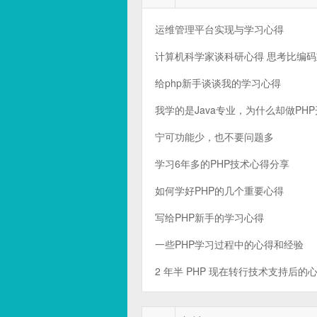
运维管理平台实现与学习心得
计算机科学家谈科研心得 思考比编
给php新手谈谈我的学习心得
我学的是Java专业，为什么却做PH
宁可功能少，也不要问题多
学习6年多的PHP技术心得分享
如何学好PHP的几个重要心得
写给PHP新手的学习心得
一些PHP学习过程中的心得和经验
2 年半 PHP 现在转行技术支持后