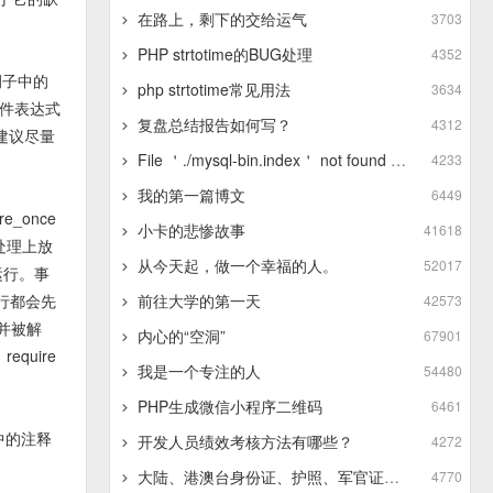
在路上，剩下的交给运气
3703
PHP strtotime的BUG处理
4352
例子中的
php strtotime常见用法
3634
条件表达式
复盘总结报告如何写？
4312
建议尽量
File ＇./mysql-bin.index＇ not found (Errcode: 13 - Permission denied)
4233
我的第一篇博文
6449
re_once
小卡的悲惨故事
41618
误处理上放
从今天起，做一个幸福的人。
52017
运行。事
执行都会先
前往大学的第一天
42573
引入并被解
内心的“空洞”
67901
quire
我是一个专注的人
54480
PHP生成微信小程序二维码
6461
中的注释
开发人员绩效考核方法有哪些？
4272
大陆、港澳台身份证、护照、军官证的正则表达式
4770