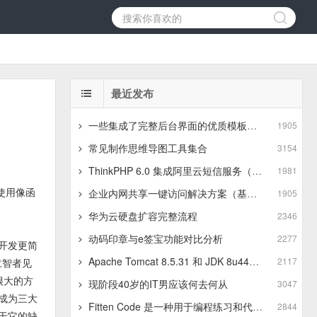
最近发布
一些集成了完整后台界面的优质模板推荐
1905
常见制作思维导图工具集合
3154
ThinkPHP 6.0 集成阿里云短信服务（基于最新版SDK）
1981
使用像函
企业内网共享一键访问解决方案（基于JSZip+LayUI）
1905
华为云硬盘扩容完整流程
2346
动码印章与e签宝功能对比分析
2277
使开发更简
Apache Tomcat 8.5.31 和 JDK 8u441 在 Linux 服务器 上的上传与安装步骤
2117
仁智者见
很大的方
现阶段40岁的IT男应该何去何从
3047
，成为三大
Fitten Code 是一种用于编程练习和代码训练的平台
2844
于它的缺