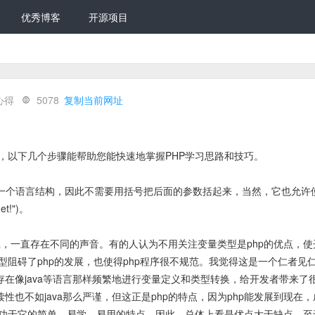
优秀博客
开源项目
心得
5078
复制当前网址
说，以下几个步骤能帮助您能快速地掌握PHP学习思路和技巧。
是一个语言结构，因此不需要用括号把后面的参数括起来，当然，它也允许
t!")。
上，一直存在不同的声音。有的人认为不用关注变量类型是php的优点，
阻碍了php的发展，也使得php程序很不规范。我觉得这是一个仁者见
存在像java等语言那样频繁地进行变量定义和类型转换，给开发者带来了
性也不如java那么严谨，但这正是php的特点，因为php能发展到现在
功于它的简单，易学，易用的特点。因此，总体上看是优点大于缺点。至