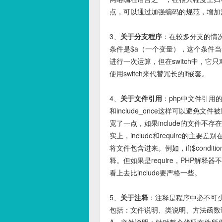
点，可以通过加强编码的规范，增加
3、
关于分支程序
：在较多分支的情况
条件是$a（一个变量），这个条件当
进行一次运算，但在switch中，
使用switch来代替冗长的if嵌套。
4、
关于文件引用
：php中文件引用的两个函数
和include_once这样可以避免文件
宽了一点，如果include的文件不
实上，include和require的主
将文件包含进来。例如，if($conditions) 
释。但如果是require，PHP解释器不
看上去比include要严格一些。
5、
关于注释
：注释是程序中必不可
包括：文件说明、类说明、方法函数