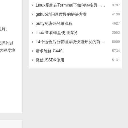
Linux系统在Terminal下如何链接另一个Linux系统
3797
github访问速度慢的解决方案
4130
putty免密码登录流程
4627
注释。
linux 查看磁盘使用情况
3553
14个适合后台管理系统快速开发的前端框架
8000
代码的过
大程度地
请求维修 C449
5734
微信JSSDK使用
5131