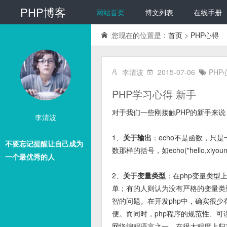
PHP博客
网站首页
博文列表
在线手册
您现在的位置是：
首页
>
PHP心得
李清波
2015-07-06
PHP
PHP学习心得 新手
对于我们一些刚接触PHP的新手来
李清波
1、
关于输出
：echo不是函数，只
不要忘记提醒让自己成为
数那样的括号，如echo("hello,xiyoune
一个最优秀的人
2、
关于变量类型
：在php变量类型
单；有的人则认为没有严格的变量类型
智的问题。在开发php中，确实很少
便。而同时，php程序的规范性、可读
网络编程语言之一，在很大程度上归