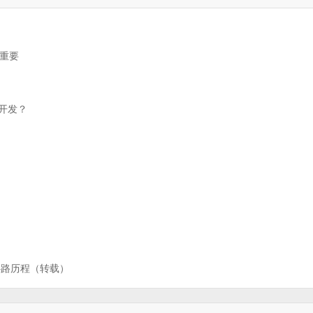
码重要
P开发？
的心路历程（转载）