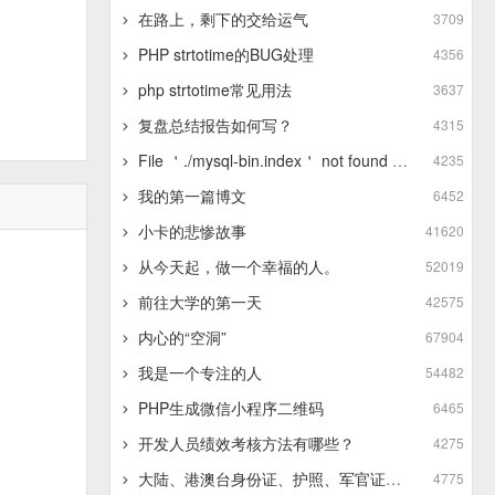
在路上，剩下的交给运气
3709
PHP strtotime的BUG处理
4356
php strtotime常见用法
3637
复盘总结报告如何写？
4315
File ＇./mysql-bin.index＇ not found (Errcode: 13 - Permission denied)
4235
我的第一篇博文
6452
小卡的悲惨故事
41620
从今天起，做一个幸福的人。
52019
前往大学的第一天
42575
内心的“空洞”
67904
我是一个专注的人
54482
PHP生成微信小程序二维码
6465
开发人员绩效考核方法有哪些？
4275
大陆、港澳台身份证、护照、军官证的正则表达式
4775