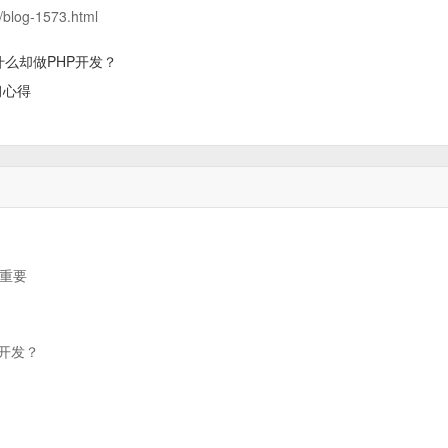
/blog-1573.html
什么却做PHP开发？
习心得
码重要
P开发？