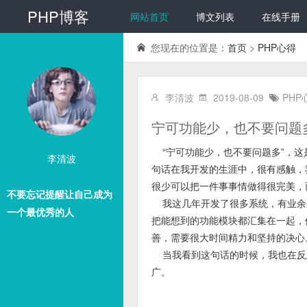
PHP博客
网站首页
博文列表
在线手册
您现在的位置是：
首页
>
PHP心得
李清波
2019-08-09
PHP
宁可功能少，也不要问题
“
宁可功能少，也不要问题多
”，
李清波
句话在我开发的生涯中，很有感触，
很少可以把一件事事情做得很完美，
不要忘记提醒让自己成为
我这几年开发了很多系统，有业余
一个最优秀的人
把能想到的功能模块都汇集在一起，
善，需要很大时间精力和坚持的决心
当我看到这句话的时候，我也在反
广。