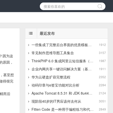
最近发布
一些集成了完整后台界面的优质模板推荐
1912
常见制作思维导图工具集合
3157
呢？因为这
ThinkPHP 6.0 集成阿里云短信服务（基于最新版SDK）
1987
的原因，
企业内网共享一键访问解决方案（基于JSZip+LayUI）
1911
，甚至想
华为云硬盘扩容完整流程
2352
做得很完
动码印章与e签宝功能对比分析
2284
Apache Tomcat 8.5.31 和 JDK 8u441 在 Linux 服务器 上的上传与安装步骤
2124
精而后
现阶段40岁的IT男应该何去何从
3051
Fitten Code 是一种用于编程练习和代码训练的平台
2849